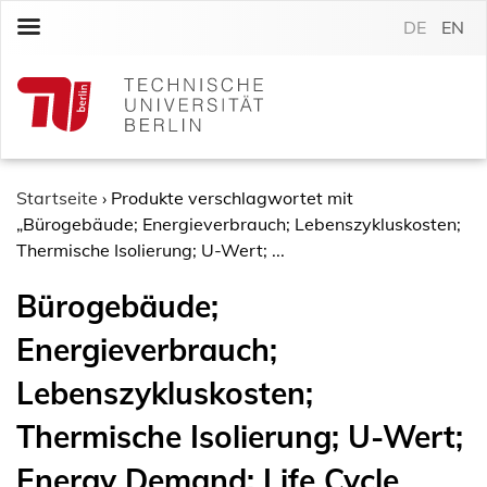
S
DE
EN
k
i
p
t
o
c
o
Startseite
›
Produkte verschlagwortet mit
n
„Bürogebäude; Energieverbrauch; Lebenszykluskosten;
t
Thermische Isolierung; U-Wert; ...
e
Bürogebäude;
n
t
Energieverbrauch;
Lebenszykluskosten;
Thermische Isolierung; U-Wert;
Energy Demand; Life Cycle