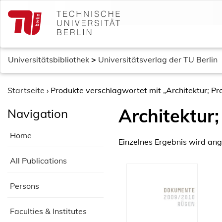
S
k
i
p
t
Universitätsbibliothek
>
Universitätsverlag der TU Berlin
o
c
o
Startseite
›
Produkte verschlagwortet mit „Architektur; Pro
n
Architektur;
Navigation
t
e
Home
n
Einzelnes Ergebnis wird ang
t
All Publications
Persons
Faculties & Institutes