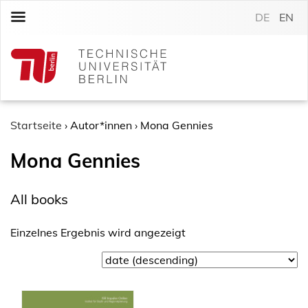
S
DE
EN
k
i
p
t
o
c
o
Startseite
›
Autor*innen
›
Mona Gennies
n
Mona Gennies
t
e
n
All books
t
Einzelnes Ergebnis wird angezeigt