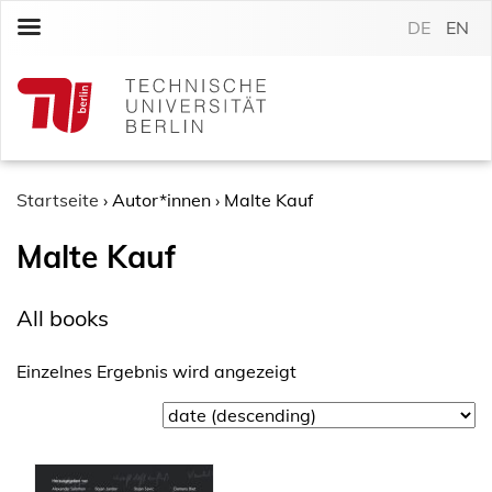
S
DE
EN
k
i
p
t
o
c
o
Startseite
›
Autor*innen
›
Malte Kauf
n
Malte Kauf
t
e
n
All books
t
Einzelnes Ergebnis wird angezeigt