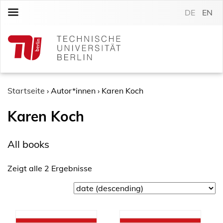
S
DE
EN
k
i
p
t
o
c
o
Startseite
›
Autor*innen
›
Karen Koch
n
Karen Koch
t
e
n
All books
t
Zeigt alle 2 Ergebnisse