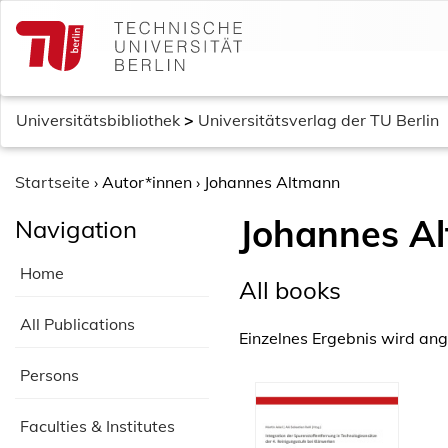
S
k
i
p
t
Universitätsbibliothek
>
Universitätsverlag der TU Berlin
o
c
o
Startseite
›
Autor*innen
›
Johannes Altmann
n
Johannes A
Navigation
t
e
Home
n
All books
t
All Publications
Einzelnes Ergebnis wird ang
Persons
Faculties & Institutes