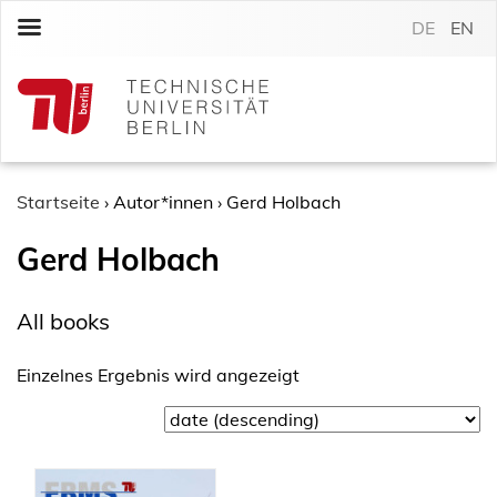
S
DE
EN
k
i
p
t
o
c
o
Startseite
›
Autor*innen
›
Gerd Holbach
n
Gerd Holbach
t
e
n
All books
t
Einzelnes Ergebnis wird angezeigt