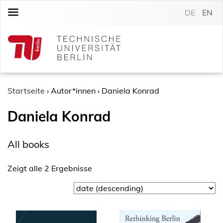
S
DE
EN
k
i
p
t
o
c
o
Startseite
›
Autor*innen
›
Daniela Konrad
n
Daniela Konrad
t
e
n
All books
t
Zeigt alle 2 Ergebnisse