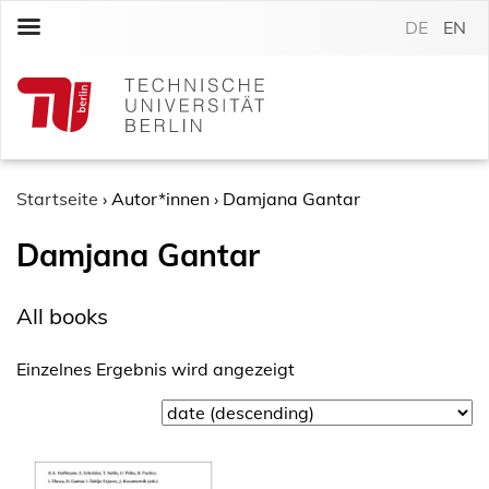
S
DE
EN
k
i
p
t
o
c
o
Startseite
›
Autor*innen
›
Damjana Gantar
n
Damjana Gantar
t
e
n
All books
t
Einzelnes Ergebnis wird angezeigt