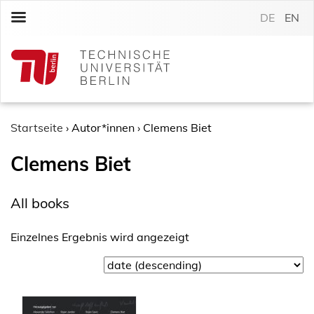
S
DE
EN
k
i
p
t
o
c
o
Startseite
›
Autor*innen
›
Clemens Biet
n
Clemens Biet
t
e
n
All books
t
Einzelnes Ergebnis wird angezeigt