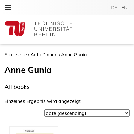
S
DE
EN
k
i
p
t
o
c
o
Startseite
›
Autor*innen
›
Anne Gunia
n
Anne Gunia
t
e
n
All books
t
Einzelnes Ergebnis wird angezeigt