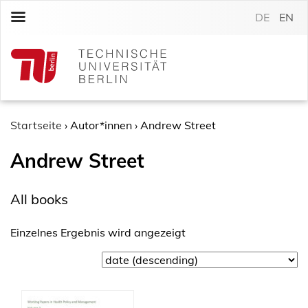
S
DE
EN
k
i
p
t
o
c
o
Startseite
›
Autor*innen
›
Andrew Street
n
Andrew Street
t
e
n
All books
t
Einzelnes Ergebnis wird angezeigt