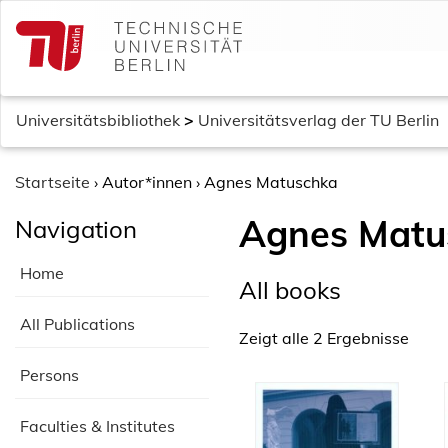
S
k
i
p
t
Universitätsbibliothek
>
Universitätsverlag der TU Berlin
o
c
o
Startseite
›
Autor*innen
›
Agnes Matuschka
n
Agnes Matu
Navigation
t
e
Home
n
All books
t
All Publications
Zeigt alle 2 Ergebnisse
Persons
Faculties & Institutes