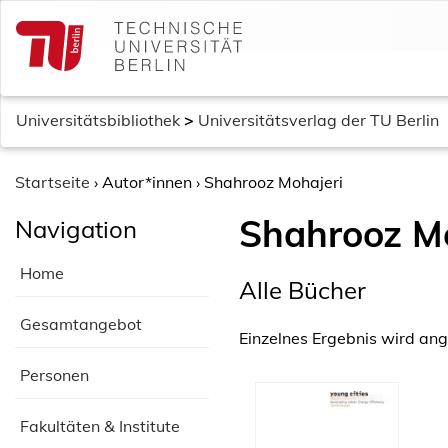
S
k
i
p
t
Universitätsbibliothek
>
Universitätsverlag der TU Berlin
o
c
o
Startseite
›
Autor*innen
›
Shahrooz Mohajeri
n
Shahrooz Mo
Navigation
t
e
Home
n
Alle Bücher
t
Gesamtangebot
Einzelnes Ergebnis wird ang
Personen
Fakultäten & Institute