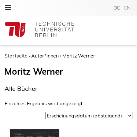
S
DE
EN
k
i
p
t
o
c
o
Startseite
›
Autor*innen
›
Moritz Werner
n
Moritz Werner
t
e
n
Alle Bücher
t
Einzelnes Ergebnis wird angezeigt