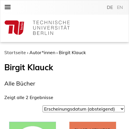
S
DE
EN
k
i
p
t
o
c
o
Startseite
›
Autor*innen
›
Birgit Klauck
n
Birgit Klauck
t
e
n
Alle Bücher
t
Zeigt alle 2 Ergebnisse