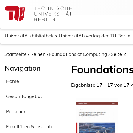
S
k
i
p
t
Universitätsbibliothek
>
Universitätsverlag der TU Berlin
o
c
o
Startseite
›
Reihen
›
Foundations of Computing
›
Seite 2
n
Foundations
Navigation
t
e
Home
n
Ergebnisse 17 – 17 von 17 
t
Gesamtangebot
Personen
Fakultäten & Institute