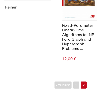
Reihen
Fixed-Parameter
Linear-Time
Algorithms for NP-
hard Graph and
Hypergraph
Problems ...
12,00
€
‹ zurück
1
2