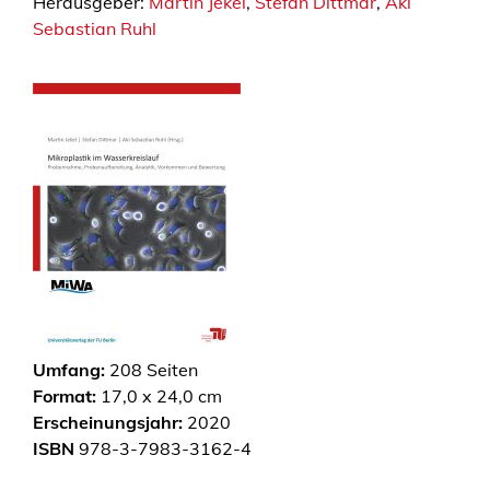
Herausgeber:
Martin Jekel
,
Stefan Dittmar
,
Aki
Sebastian Ruhl
Umfang:
208
Seiten
Format:
17,0 x 24,0 cm
Erscheinungsjahr:
2020
ISBN
978-3-7983-3162-4