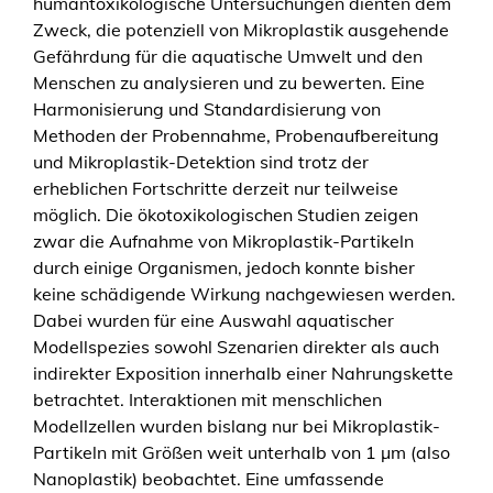
humantoxikologische Untersuchungen dienten dem
s
Zweck, die potenziell von Mikroplastik ausgehende
e
Gefährdung für die aquatische Umwelt und den
r
Menschen zu analysieren und zu bewerten. Eine
k
Harmonisierung und Standardisierung von
r
Methoden der Probennahme, Probenaufbereitung
e
und Mikroplastik-Detektion sind trotz der
i
erheblichen Fortschritte derzeit nur teilweise
s
möglich. Die ökotoxikologischen Studien zeigen
l
zwar die Aufnahme von Mikroplastik-Partikeln
a
durch einige Organismen, jedoch konnte bisher
u
keine schädigende Wirkung nachgewiesen werden.
f
Dabei wurden für eine Auswahl aquatischer
M
Modellspezies sowohl Szenarien direkter als auch
e
indirekter Exposition innerhalb einer Nahrungskette
n
betrachtet. Interaktionen mit menschlichen
g
Modellzellen wurden bislang nur bei Mikroplastik-
e
Partikeln mit Größen weit unterhalb von 1 µm (also
Nanoplastik) beobachtet. Eine umfassende