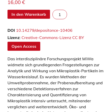
16,00
€
M
In den Warenkorb
i
k
DOI
10.14279/depositonce-10406
r
o
Lizenz
:
Creative-Commons-Lizenz CC BY
p
Open Access
l
a
Das interdisziplinäre Forschungsprojekt MiWa
s
widmete sich grundlegenden Fragestellungen zur
t
Analytik und Wirkung von Mikroplastik-Partikeln im
i
Wasserkreislauf. Es wurden Methoden der
k
Umweltprobennahme, der Probenaufbereitung und
i
verschiedene Detektionsverfahren zur
m
Charakterisierung und Quantifizierung von
W
Mikroplastik intensiv untersucht, miteinander
a
verglichen und weiterentwickelt. Öko- und
s