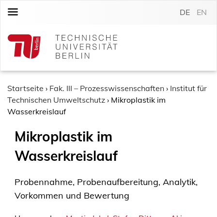
S
DE
EN
k
i
p
t
o
c
o
Startseite
›
Fak. III – Prozesswissenschaften
›
Institut für
n
Technischen Umweltschutz
›
Mikroplastik im
t
Wasserkreislauf
e
Mikroplastik im
n
t
Wasserkreislauf
Probennahme, Probenaufbereitung, Analytik,
Vorkommen und Bewertung