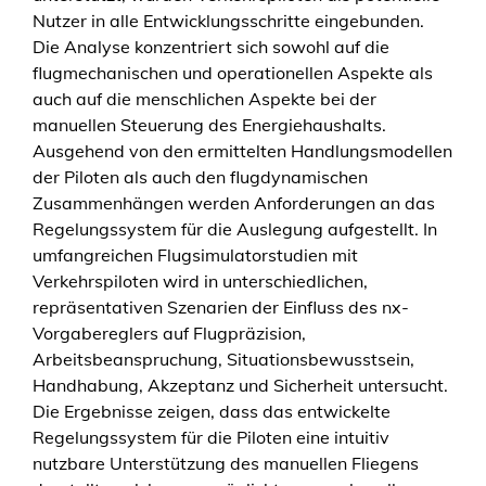
t
Nutzer in alle Entwicklungsschritte eingebunden.
e
Die Analyse konzentriert sich sowohl auf die
n
flugmechanischen und operationellen Aspekte als
m
auch auf die menschlichen Aspekte bei der
a
manuellen Steuerung des Energiehaushalts.
n
Ausgehend von den ermittelten Handlungsmodellen
u
der Piloten als auch den flugdynamischen
e
Zusammenhängen werden Anforderungen an das
l
Regelungssystem für die Auslegung aufgestellt. In
l
umfangreichen Flugsimulatorstudien mit
e
Verkehrspiloten wird in unterschiedlichen,
n
repräsentativen Szenarien der Einfluss des nx-
F
Vorgabereglers auf Flugpräzision,
l
Arbeitsbeanspruchung, Situationsbewusstsein,
i
Handhabung, Akzeptanz und Sicherheit untersucht.
e
Die Ergebnisse zeigen, dass das entwickelte
g
Regelungssystem für die Piloten eine intuitiv
e
nutzbare Unterstützung des manuellen Fliegens
n