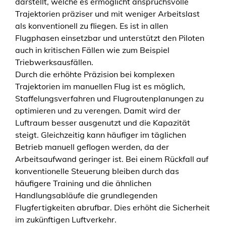
darstellt, welche es ermöglicht anspruchsvolle
M
Trajektorien präziser und mit weniger Arbeitslast
e
als konventionell zu fliegen. Es ist in allen
n
Flugphasen einsetzbar und unterstützt den Piloten
g
auch in kritischen Fällen wie zum Beispiel
e
Triebwerksausfällen.
Durch die erhöhte Präzision bei komplexen
Trajektorien im manuellen Flug ist es möglich,
Staffelungsverfahren und Flugroutenplanungen zu
optimieren und zu verengen. Damit wird der
Luftraum besser ausgenutzt und die Kapazität
steigt. Gleichzeitig kann häufiger im täglichen
Betrieb manuell geflogen werden, da der
Arbeitsaufwand geringer ist. Bei einem Rückfall auf
konventionelle Steuerung bleiben durch das
häufigere Training und die ähnlichen
Handlungsabläufe die grundlegenden
Flugfertigkeiten abrufbar. Dies erhöht die Sicherheit
im zukünftigen Luftverkehr.