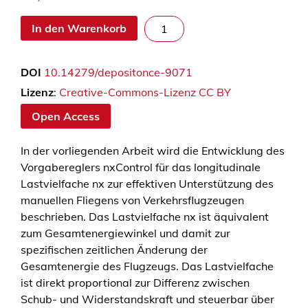
n
In den Warenkorb
x
C
DOI
10.14279/depositonce-9071
o
n
Lizenz
:
Creative-Commons-Lizenz CC BY
t
Open Access
r
o
In der vorliegenden Arbeit wird die Entwicklung des
l
Vorgabereglers nxControl für das longitudinale
:
Lastvielfache nx zur effektiven Unterstützung des
E
manuellen Fliegens von Verkehrsflugzeugen
i
beschrieben. Das Lastvielfache nx ist äquivalent
n
zum Gesamtenergiewinkel und damit zur
B
spezifischen zeitlichen Änderung der
e
Gesamtenergie des Flugzeugs. Das Lastvielfache
i
ist direkt proportional zur Differenz zwischen
t
Schub- und Widerstandskraft und steuerbar über
r