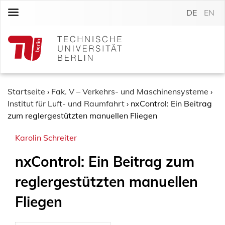
S
DE
EN
k
i
p
t
o
c
o
Startseite
›
Fak. V – Verkehrs- und Maschinensysteme
›
n
Institut für Luft- und Raumfahrt
›
nxControl: Ein Beitrag
t
zum reglergestützten manuellen Fliegen
e
Karolin Schreiter
n
t
nxControl: Ein Beitrag zum
reglergestützten manuellen
Fliegen