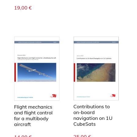
19,00
€
Contributions to
Flight mechanics
on-board
and flight control
navigation on 1U
for a multibody
CubeSats
aircraft
25,00
€
14,00
€