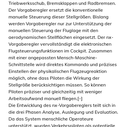
Triebwerksschub, Bremsklappen und Radbremsen.
a
Der Vorgaberegler ersetzt die konventionelle
g
manuelle Steuerung dieser Stellgrößen. Bislang
z
werden Vorgaberegler nur zur Unterstützung der
u
manuellen Steuerung der Fluglage mit den
m
aerodynamischen Stellflächen eingesetzt. Der nx-
r
Vorgaberegler vervollständigt die elektronischen
e
Flugsteuerungsfunktionen im Cockpit. Zusammen
g
mit einer angepassten Mensch-Maschine-
l
Schnittstelle wird direktes Kommando und präzises
e
Einstellen der physikalischen Flugzeugreaktion
r
möglich, ohne dass Piloten die Wirkung der
g
Stellgröße berücksichtigen müssen. So können
e
Piloten präziser und gleichzeitig mit weniger
s
Arbeitsaufwand manuell fliegen.[–]
t
Die Entwicklung des nx-Vorgabereglers teilt sich in
ü
die drei Phasen Analyse, Auslegung und Evaluation.
t
Da das System menschliche Operateure
z
unterstützt, wurden Verkehrspiloten als potentielle