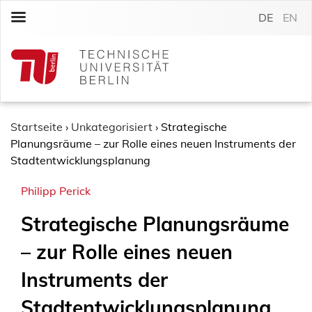
S
DE
EN
k
i
p
t
o
c
o
Startseite
›
Unkategorisiert
›
Strategische
n
Planungsräume – zur Rolle eines neuen Instruments der
t
Stadtentwicklungsplanung
e
Philipp Perick
n
t
Strategische Planungsräume
– zur Rolle eines neuen
Instruments der
Stadtentwicklungsplanung