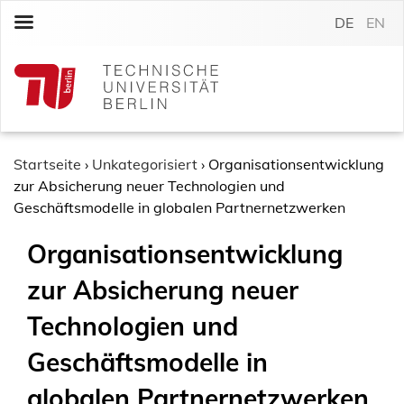
S
DE
EN
k
i
p
t
o
c
o
Startseite
›
Unkategorisiert
›
Organisationsentwicklung
n
zur Absicherung neuer Technologien und
t
Geschäftsmodelle in globalen Partnernetzwerken
e
Organisationsentwicklung
n
t
zur Absicherung neuer
Technologien und
Geschäftsmodelle in
globalen Partnernetzwerken