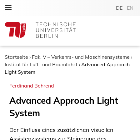
S
DE
EN
k
i
p
t
o
c
o
Startseite
›
Fak. V – Verkehrs- und Maschinensysteme
›
n
Institut für Luft- und Raumfahrt
›
Advanced Approach
t
Light System
e
Ferdinand Behrend
n
t
Advanced Approach Light
System
Der Einfluss eines zusätzlichen visuellen
Assistenzsystems zur Steigerung des