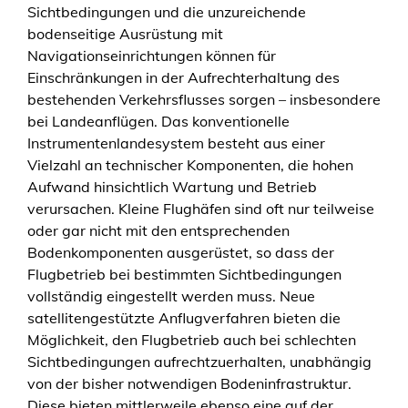
Sichtbedingungen und die unzureichende
a
bodenseitige Ausrüstung mit
c
Navigationseinrichtungen können für
h
Einschränkungen in der Aufrechterhaltung des
L
bestehenden Verkehrsflusses sorgen – insbesondere
i
bei Landeanflügen. Das konventionelle
g
Instrumentenlandesystem besteht aus einer
h
Vielzahl an technischer Komponenten, die hohen
t
Aufwand hinsichtlich Wartung und Betrieb
S
verursachen. Kleine Flughäfen sind oft nur teilweise
y
oder gar nicht mit den entsprechenden
s
Bodenkomponenten ausgerüstet, so dass der
t
Flugbetrieb bei bestimmten Sichtbedingungen
e
vollständig eingestellt werden muss. Neue
m
satellitengestützte Anflugverfahren bieten die
M
Möglichkeit, den Flugbetrieb auch bei schlechten
e
Sichtbedingungen aufrechtzuerhalten, unabhängig
n
von der bisher notwendigen Bodeninfrastruktur.
g
Diese bieten mittlerweile ebenso eine auf der