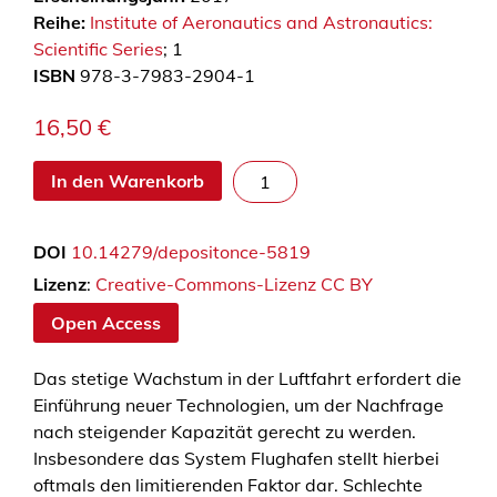
Reihe:
Institute of Aeronautics and Astronautics:
Scientific Series
; 1
ISBN
978-3-7983-2904-1
16,50
€
A
In den Warenkorb
d
v
DOI
10.14279/depositonce-5819
a
n
Lizenz
:
Creative-Commons-Lizenz CC BY
c
Open Access
e
d
Das stetige Wachstum in der Luftfahrt erfordert die
A
Einführung neuer Technologien, um der Nachfrage
p
nach steigender Kapazität gerecht zu werden.
p
Insbesondere das System Flughafen stellt hierbei
r
oftmals den limitierenden Faktor dar. Schlechte
o