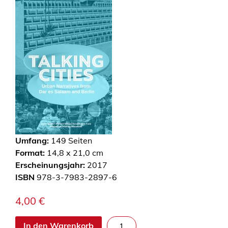
Umfang:
149
Seiten
Format:
14,8 x 21,0 cm
Erscheinungsjahr:
2017
ISBN
978-3-7983-2897-6
4,00
€
T
In den Warenkorb