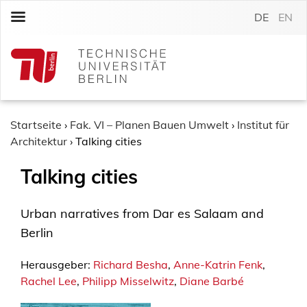
S
DE
EN
k
i
p
t
o
c
o
Startseite
›
Fak. VI – Planen Bauen Umwelt
›
Institut für
n
Architektur
›
Talking cities
t
Talking cities
e
n
t
Urban narratives from Dar es Salaam and
Berlin
Herausgeber:
Richard Besha
,
Anne-Katrin Fenk
,
Rachel Lee
,
Philipp Misselwitz
,
Diane Barbé