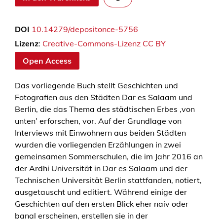
a
l
DOI
10.14279/depositonce-5756
k
i
Lizenz
:
Creative-Commons-Lizenz CC BY
n
Open Access
g
c
Das vorliegende Buch stellt Geschichten und
i
Fotografien aus den Städten Dar es Salaam und
t
Berlin, die das Thema des städtischen Erbes ‚von
i
unten’ erforschen, vor. Auf der Grundlage von
e
Interviews mit Einwohnern aus beiden Städten
s
wurden die vorliegenden Erzählungen in zwei
M
gemeinsamen Sommerschulen, die im Jahr 2016 an
e
der Ardhi Universität in Dar es Salaam und der
n
Technischen Universität Berlin stattfanden, notiert,
g
ausgetauscht und editiert. Während einige der
e
Geschichten auf den ersten Blick eher naiv oder
banal erscheinen, erstellen sie in der