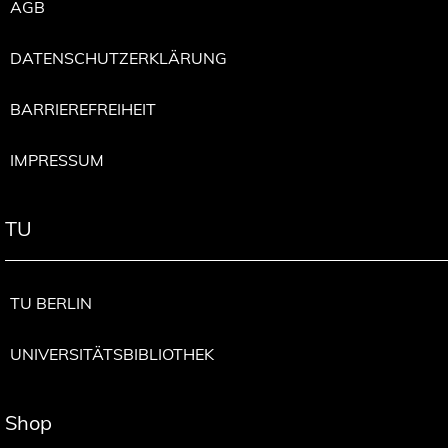
AGB
n
a
DATENSCHUTZERKLÄRUNG
s
q
BARRIEREFREIHEIT
u
e
IMPRESSUM
s
t
õ
TU
e
s
e
TU BERLIN
m
f
UNIVERSITÄTSBIBLIOTHEK
o
c
o
Shop
M