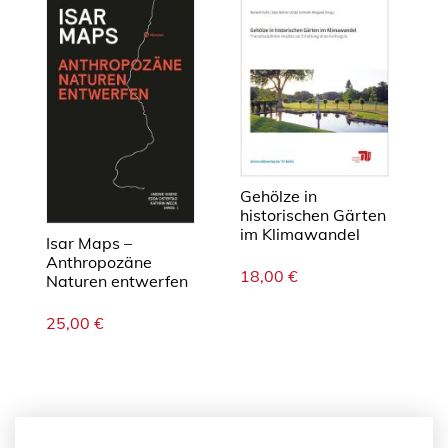
n
t
í
f
i
c
o
s
Gehölze in
d
historischen Gärten
im Klimawandel
o
Isar Maps –
p
Anthropozäne
18,00
€
Naturen entwerfen
r
o
25,00
€
j
e
t
o
I