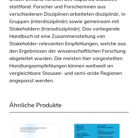
ç
stattfand. Forscher und Forscherinnen aus
ã
verschiedenen Disziplinen arbeiteten disziplinär, in
o
Gruppen (interdisziplinär) sowie gemeinsam mit
d
Stakeholdern (transdisziplinär). Das vorliegende
e
Handbuch ist eine Zusammenstellung von
c
Stakeholder-relevanten Empfehlungen, welche aus
o
den Ergebnissen der wissenschaftlichen Forschung
n
abgeleitet wurden. Die meisten hier vorgestellten
t
Handlungsempfehlungen können weltweit an
e
vergleichbare Stausee- und semi-aride Regionen
ú
angepasst werden.
d
o
s
Ähnliche Produkte
e
x
t
r
a