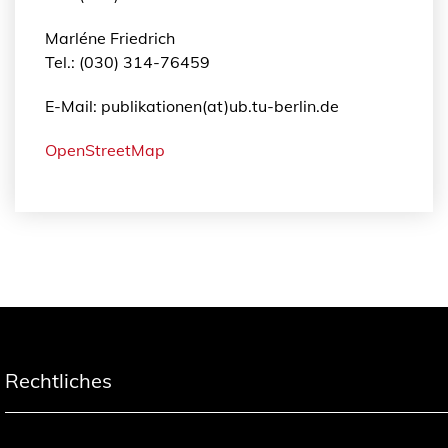
a
r
Marléne Friedrich
a
Tel.: (030) 314-76459
a
E-Mail: publikationen(at)ub.tu-berlin.de
t
o
OpenStreetMap
r
e
s
e
n
v
o
l
v
i
Rechtliches
d
o
s