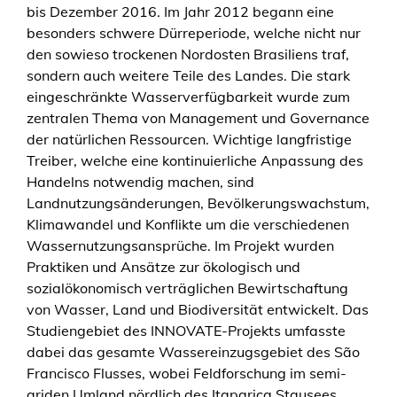
bis Dezember 2016. Im Jahr 2012 begann eine
e
besonders schwere Dürreperiode, welche nicht nur
t
den sowieso trockenen Nordosten Brasiliens traf,
r
sondern auch weitere Teile des Landes. Die stark
i
eingeschränkte Wasserverfügbarkeit wurde zum
z
zentralen Thema von Management und Governance
e
der natürlichen Ressourcen. Wichtige langfristige
s
Treiber, welche eine kontinuierliche Anpassung des
–
Handelns notwendig machen, sind
u
Landnutzungsänderungen, Bevölkerungswachstum,
m
Klimawandel und Konflikte um die verschiedenen
a
Wassernutzungsansprüche. Im Projekt wurden
c
Praktiken und Ansätze zur ökologisch und
o
sozialökonomisch verträglichen Bewirtschaftung
m
von Wasser, Land und Biodiversität entwickelt. Das
p
Studiengebiet des INNOVATE-Projekts umfasste
i
dabei das gesamte Wassereinzugsgebiet des São
l
Francisco Flusses, wobei Feldforschung im semi-
a
ariden Umland nördlich des Itaparica Stausees