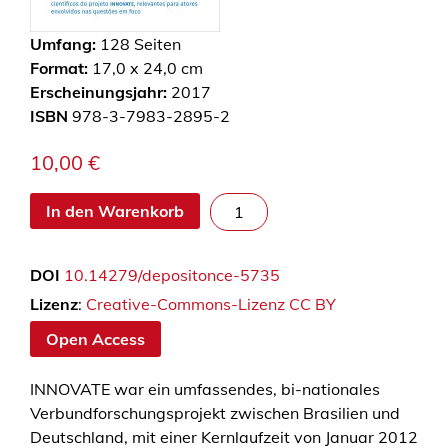
Umfang:
128
Seiten
Format:
17,0 x 24,0 cm
Erscheinungsjahr:
2017
ISBN
978-3-7983-2895-2
10,00
€
M
In den Warenkorb
a
n
DOI
10.14279/depositonce-5735
u
a
Lizenz
:
Creative-Commons-Lizenz CC BY
l
Open Access
d
e
INNOVATE war ein umfassendes, bi-nationales
d
Verbundforschungsprojekt zwischen Brasilien und
i
Deutschland, mit einer Kernlaufzeit von Januar 2012
r