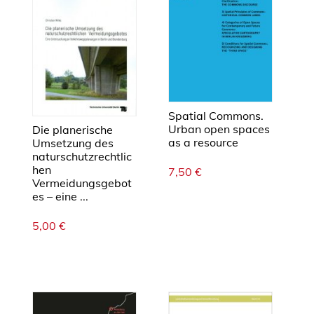
í
d
o
s
d
e
r
Spatial Commons.
e
Urban open spaces
Die planerische
as a resource
Umsetzung des
s
naturschutzrechtlic
u
hen
7,50
€
l
Vermeidungsgebot
t
es – eine ...
a
5,00
€
d
o
s
c
i
e