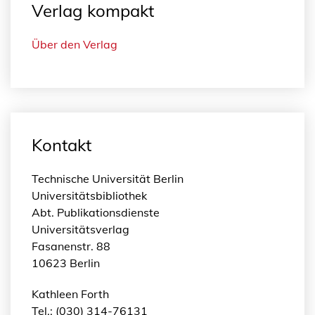
N
Verlag kompakt
N
O
Über den Verlag
V
A
T
E
,
r
Kontakt
e
l
Technische Universität Berlin
e
Universitätsbibliothek
v
Abt. Publikationsdienste
a
Universitätsverlag
n
Fasanenstr. 88
t
10623 Berlin
e
s
Kathleen Forth
p
Tel.: (030) 314-76131