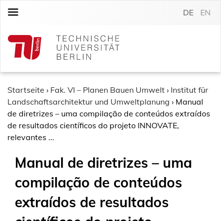
S
DE
EN
k
i
p
t
o
c
o
Startseite
›
Fak. VI – Planen Bauen Umwelt
›
Institut für
n
Landschaftsarchitektur und Umweltplanung
›
Manual
t
de diretrizes – uma compilação de conteúdos extraídos
e
de resultados científicos do projeto INNOVATE,
n
relevantes ...
t
Manual de diretrizes – uma
compilação de conteúdos
extraídos de resultados