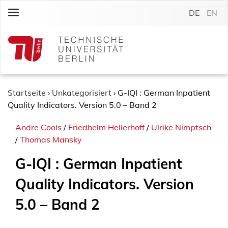
S
DE
EN
k
i
p
t
o
c
o
Startseite
›
Unkategorisiert
›
G-IQI : German Inpatient
n
Quality Indicators. Version 5.0 – Band 2
t
Andre Cools
/
Friedhelm Hellerhoff
/
Ulrike Nimptsch
e
/
Thomas Mansky
n
t
G-IQI : German Inpatient
Quality Indicators. Version
5.0 – Band 2