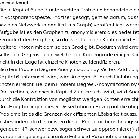
bereits kennt.
i
Die in Kapitel 6 und 7 untersuchten Probleme behandeln gl
n
Privatsphärenaspekte. Präziser gesagt, geht es darum, dass
S
soziales Netzwerk (modelliert als Graph) veröffentlicht werde
o
Aufgabe ist es den Graphen zu anonymisieren; dies bedeute
c
verändert den Graphen, so dass es für jeden Knoten mindest
i
weitere Knoten mit dem selben Grad gibt. Dadurch wird errei
a
selbst ein Gegenspieler, welcher die Knotengrade einiger Kno
l
nicht in der Lage ist einzelne Knoten zu identifizieren.
C
Bei dem Problem Degree Anonymization by Vertex Addition, 
h
Kapitel 6 untersucht wird, wird Anonymität durch Einführung
o
Knoten erreicht. Bei dem Problem Degree Anonymization by
i
Contractions, welches in Kapitel 7 untersucht wird, wird An
c
durch die Kontraktion von möglichst wenigen Kanten erreicht
e
Das Hauptanliegen dieser Dissertation in Bezug auf die obi
a
Probleme ist es die Grenzen der effizienten Lösbarkeit auszul
n
Insbesondere da die meisten dieser Probleme berechnungss
d
(genauer NP-schwer bzw. sogar schwer zu approximieren) si
S
werden einige eingeschränkte Fälle und Parametrisierungen
o