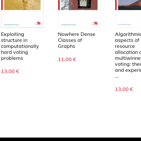
Exploiting
Nowhere Dense
Algorithmi
structure in
Classes of
aspects of
computationally
Graphs
resource
hard voting
allocation
problems
multiwinne
11,00
€
voting: the
and exper
13,00
€
...
13,00
€