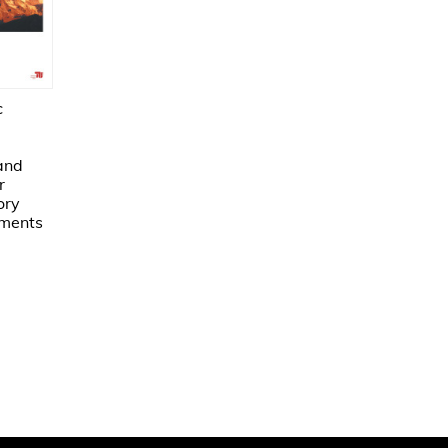
c
 and
r
ory
iments