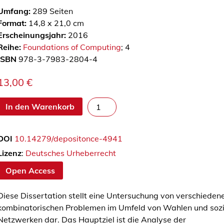
Umfang:
289
Seiten
Format:
14,8 x 21,0 cm
Erscheinungsjahr:
2016
Reihe:
Foundations of Computing
; 4
ISBN
978-3-7983-2804-4
13,00
€
A
In den Warenkorb
l
g
DOI
10.14279/depositonce-4941
o
r
Lizenz
:
Deutsches Urheberrecht
i
Open Access
t
h
Diese Dissertation stellt eine Untersuchung von verschieden
m
kombinatorischen Problemen im Umfeld von Wahlen und soz
i
Netzwerken dar. Das Hauptziel ist die Analyse der
c