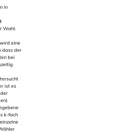
n in
4
er Wahl.
wird eine
 dass der
ten bei
zeitig
tersucht
r ist es
 der
ten)
 gegebene
s k-fach
einzelne
 Wähler