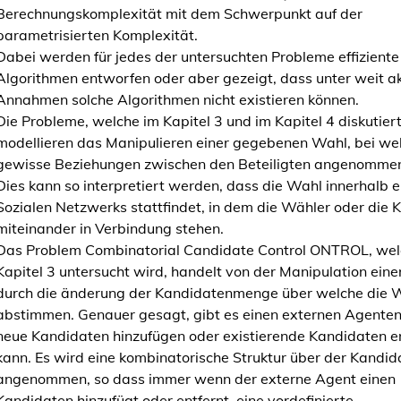
Berechnungskomplexität mit dem Schwerpunkt auf der
A
parametrisierten Komplexität.
s
Dabei werden für jedes der untersuchten Probleme effiziente
p
Algorithmen entworfen oder aber gezeigt, dass unter weit a
e
Annahmen solche Algorithmen nicht existieren können.
c
Die Probleme, welche im Kapitel 3 und im Kapitel 4 diskutier
t
modellieren das Manipulieren einer gegebenen Wahl, bei we
s
gewisse Beziehungen zwischen den Beteiligten angenomme
o
Dies kann so interpretiert werden, dass die Wahl innerhalb e
f
Sozialen Netzwerks stattfindet, in dem die Wähler oder die 
M
miteinander in Verbindung stehen.
a
Das Problem Combinatorial Candidate Control ONTROL, wel
n
Kapitel 3 untersucht wird, handelt von der Manipulation ein
i
durch die änderung der Kandidatenmenge über welche die 
p
abstimmen. Genauer gesagt, gibt es einen externen Agenten
u
neue Kandidaten hinzufügen oder existierende Kandidaten e
l
kann. Es wird eine kombinatorische Struktur über der Kand
a
angenommen, so dass immer wenn der externe Agent einen
t
Kandidaten hinzufügt oder entfernt, eine vordefinierte