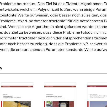
Probleme betrachtet. Das Ziel ist es effiziente Algorithmen fü
c
entwickeln, welche in Polynomzeit laufen, wenn einige Para
i
konstante Werte aufweisen, oder besser noch zu zeigen, das
a
Probleme “fixed-parameter tractable” für die betrachteten 
l
sind. Wenn solche Algorithmen nicht gefunden werden können
N
es das Ziel zu beweisen, dass diese Probleme tatsächlich nich
e
parameter tractable” bezüglich der entsprechenden Paramet
t
oder noch besser zu zeigen, dass die Probleme NP-schwer si
w
wenn die entsprechenden Parameter konstante Werte aufwe
o
r
k
e
s
M
e
n
g
e