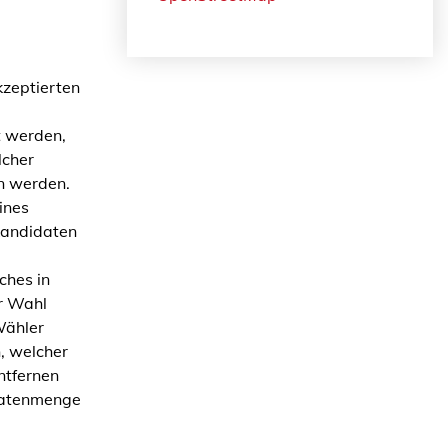
kzeptierten
t werden,
lcher
n werden.
ines
Kandidaten
ches in
er Wahl
Wähler
, welcher
ntfernen
idatenmenge