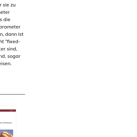
r sie zu
meter
s die
Parameter
, dann ist
t “fixed-
er sind,
nd, sogar
isen.