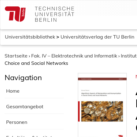
S
k
i
p
t
Universitätsbibliothek
>
Universitätsverlag der TU Berlin
o
c
o
Startseite
›
Fak. IV – Elektrotechnik und Informatik
›
Institu
n
Choice and Social Networks
t
Navigation
e
n
Home
t
Gesamtangebot
Personen