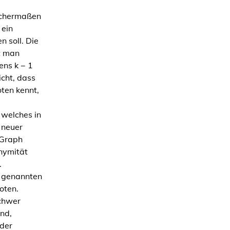
eichermaßen
 ein
n soll. Die
t man
ens k − 1
cht, dass
ten kennt,
welches in
 neuer
 Graph
onymität
.
g genannten
oten.
chwer
nd,
 der