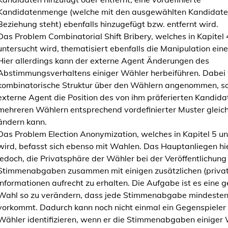
i
Kandidatenmenge (welche mit den ausgewählten Kandidate
o
Beziehung steht) ebenfalls hinzugefügt bzw. entfernt wird.
n
Das Problem Combinatorial Shift Bribery, welches in Kapitel 
a
untersucht wird, thematisiert ebenfalls die Manipulation ein
n
Hier allerdings kann der externe Agent Änderungen des
d
Abstimmungsverhaltens einiger Wähler herbeiführen. Dabei 
A
kombinatorische Struktur über den Wählern angenommen, so
n
externe Agent die Position des von ihm präferierten Kandida
o
mehreren Wählern entsprechend vordefinierter Muster gleich
n
ändern kann.
y
Das Problem Election Anonymization, welches in Kapitel 5 un
m
wird, befasst sich ebenso mit Wahlen. Das Hauptanliegen hie
i
jedoch, die Privatsphäre der Wähler bei der Veröffentlichung
z
Stimmenabgaben zusammen mit einigen zusätzlichen (priva
a
Informationen aufrecht zu erhalten. Die Aufgabe ist es eine
t
Wahl so zu verändern, dass jede Stimmenabgabe mindesten
i
vorkommt. Dadurch kann noch nicht einmal ein Gegenspieler 
o
Wähler identifizieren, wenn er die Stimmenabgaben einiger
n