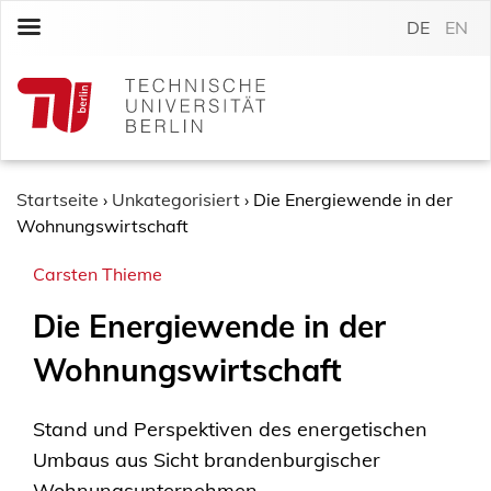
S
DE
EN
k
i
p
t
o
c
o
Startseite
›
Unkategorisiert
›
Die Energiewende in der
n
Wohnungswirtschaft
t
Carsten Thieme
e
n
Die Energiewende in der
t
Wohnungswirtschaft
Stand und Perspektiven des energetischen
Umbaus aus Sicht brandenburgischer
Wohnungsunternehmen