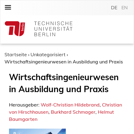
S
DE
EN
k
i
p
t
o
c
o
Startseite
›
Unkategorisiert
›
n
Wirtschaftsingenieurwesen in Ausbildung und Praxis
t
Wirtschaftsingenieurwesen
e
n
in Ausbildung und Praxis
t
Herausgeber:
Wolf-Christian Hildebrand
,
Christian
von Hirschhausen
,
Burkhard Schmager
,
Helmut
Baumgarten