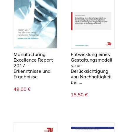
E
r
k
e
n
n
t
n
Manufacturing
Entwicklung eines
i
Excellence Report
Gestaltungsmodell
2017 –
s zur
s
Erkenntnisse und
Berücksichtigung
s
Ergebnisse
von Nachhaltigkeit
e
bei ...
u
49,00
€
n
15,50
€
d
E
r
g
e