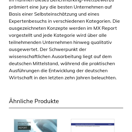
prämiert eine Jury die besten Unternehmen auf
e
Basis einer Selbsteinschätzung und eines
l
Expertenbesuchs in verschiedenen Kategorien. Die
l
ausgezeichneten Konzepte werden im MX Report
e
vorgestellt und jede Kategorie wird über alle
n
teilnehmenden Unternehmen hinweg qualitativ
c
ausgewertet. Der Schwerpunkt der
e
wissenschaftlichen Ausarbeitung liegt auf dem
R
deutschen Mittelstand, während die praktischen
e
Ausführungen die Entwicklung der deutschen
p
Wirtschaft in den letzten zehn Jahren beleuchten.
o
r
t
2
Ähnliche Produkte
0
1
4
–