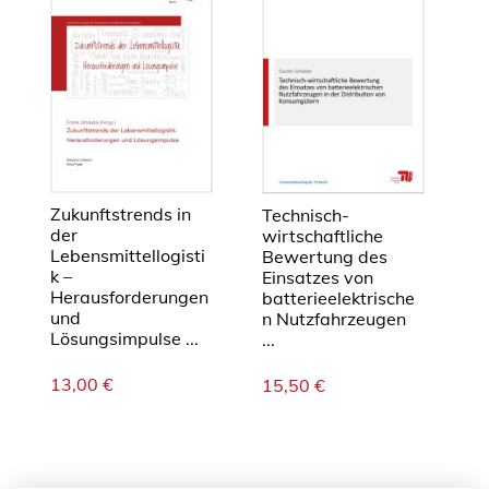
b
n
i
s
s
e
M
e
Zukunftstrends in
Technisch-
n
der
wirtschaftliche
g
Lebensmittellogisti
Bewertung des
k –
Einsatzes von
e
Herausforderungen
batterieelektrische
und
n Nutzfahrzeugen
Lösungsimpulse ...
...
13,00
€
15,50
€