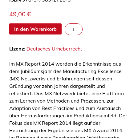
49,00
€
M
In den Warenkorb
a
n
Lizenz
:
Deutsches Urheberrecht
u
f
Im MX Report 2014 werden die Erkenntnisse aus
a
dem Jubiläumsjahr des Manufacturing Excellence
c
(MX) Netzwerks und Erfahrungen seit dessen
t
Gründung vor zehn Jahren dargestellt und
u
reflektiert. Das MX Netzwerk bietet eine Plattform
r
zum Lernen von Methoden und Prozessen, zur
i
Adaption von Best Practices und zum Austausch
n
über Herausforderungen im Produktionsumfeld. Der
g
Fokus des MX Report 2014 liegt auf der
E
Betrachtung der Ergebnisse des MX Award 2014.
x
Im Rahmen dieses Benchmarking-Wettbewerbs
c