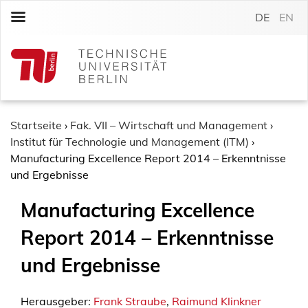
S
DE
EN
k
i
p
t
o
c
o
Startseite
›
Fak. VII – Wirtschaft und Management
›
n
Institut für Technologie und Management (ITM)
›
t
Manufacturing Excellence Report 2014 – Erkenntnisse
e
und Ergebnisse
n
Manufacturing Excellence
t
Report 2014 – Erkenntnisse
und Ergebnisse
Herausgeber:
Frank Straube
,
Raimund Klinkner