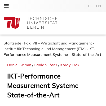
S
DE
EN
k
i
p
t
o
c
o
Startseite
›
Fak. VII – Wirtschaft und Management
›
n
Institut für Technologie und Management (ITM)
›
IKT-
t
Performance Measurement Systeme – State-of-the-Art
e
Daniel Grimm
/
Fabian Löser
/
Koray Erek
n
t
IKT-Performance
Measurement Systeme –
State-of-the-Art