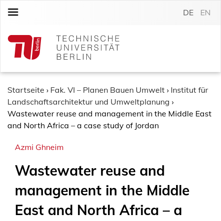
S
DE
EN
k
i
p
t
o
c
o
Startseite
›
Fak. VI – Planen Bauen Umwelt
›
Institut für
n
Landschaftsarchitektur und Umweltplanung
›
t
Wastewater reuse and management in the Middle East
e
and North Africa – a case study of Jordan
n
Azmi Ghneim
t
Wastewater reuse and
management in the Middle
East and North Africa – a