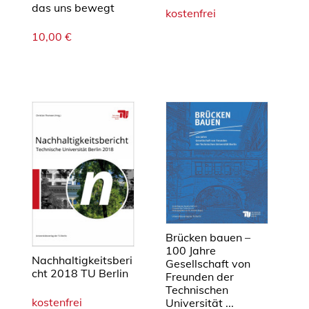
d
das uns bewegt
kostenfrei
e
10,00
€
r
d
e
r
T
U
B
e
r
l
i
n
M
Brücken bauen –
100 Jahre
e
Nachhaltigkeitsberi
Gesellschaft von
n
cht 2018 TU Berlin
Freunden der
g
Technischen
kostenfrei
Universität ...
e