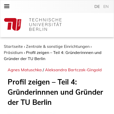
S
DE
EN
k
i
p
t
o
c
o
Startseite
›
Zentrale & sonstige Einrichtungen
›
n
Präsidium
›
Profil zeigen – Teil 4: Gründerinnnen und
t
Gründer der TU Berlin
e
Agnes Matuschka
/
Aleksandra Bartczak-Gingold
n
t
Profil zeigen – Teil 4:
Gründerinnnen und Gründer
der TU Berlin