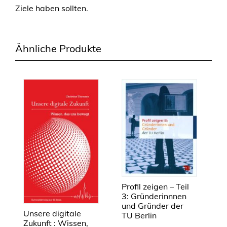
Ziele haben sollten.
ü
n
d
Ähnliche Produkte
e
r
i
n
n
n
e
n
u
n
d
G
Profil zeigen – Teil
r
3: Gründerinnnen
und Gründer der
ü
Unsere digitale
TU Berlin
n
Zukunft : Wissen,