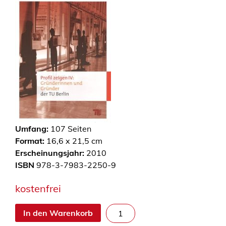
Umfang:
107
Seiten
Format:
16,6 x 21,5 cm
Erscheinungsjahr:
2010
ISBN
978-3-7983-2250-9
kostenfrei
P
In den Warenkorb
r