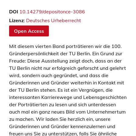
o
DOI
10.14279/depositonce-3086
f
i
Lizenz
:
Deutsches Urheberrecht
l
Open Access
z
e
Mit diesem vierten Band porträtieren wir die 100.
i
Gründerpersönlichkeit der TU Berlin. Ein Grund zur
g
Freude: Diese Ausstellung zeigt doch, dass an der
e
TU Berlin nicht nur erfolgreich geforscht und gelehrt
n
wird, sondern auch gegründet, und dass die
–
Gründerinnen und Gründer weiterhin in Kontakt mit
T
der TU Berlin stehen. Es ist ein Vergnügen, die
e
interessanten Karrierewege und Lebensgeschichten
i
der Porträtierten zu lesen und sich unterdessen
l
auch mal ein ganz neues Bild vom Unternehmertum
4
zu machen. Wir laden Sie herzlich ein, unsere
:
Gründerinnen und Gründer kennenzulernen und
G
freuen uns Sie zu unterstützen, falls Sie ähnliche
r