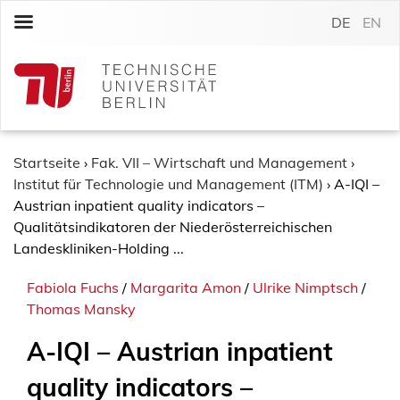
S
DE
EN
k
i
p
t
o
c
o
Startseite
›
Fak. VII – Wirtschaft und Management
›
n
Institut für Technologie und Management (ITM)
›
A-IQI –
t
Austrian inpatient quality indicators –
e
Qualitätsindikatoren der Niederösterreichischen
n
Landeskliniken-Holding ...
t
Fabiola Fuchs
/
Margarita Amon
/
Ulrike Nimptsch
/
Thomas Mansky
A-IQI – Austrian inpatient
quality indicators –