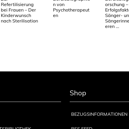
Refertilisierung
n von
orschung –
bei Frauen – Der
Psychotherapeut
Erfolgsfakt
Kinderwunsch
en
Sänger- u
nach Sterilisation
Sängerinne
eren ...
Shop
BEZUGSINFORMATIONEN
TSBIBLIOTHEK
RSS FEED