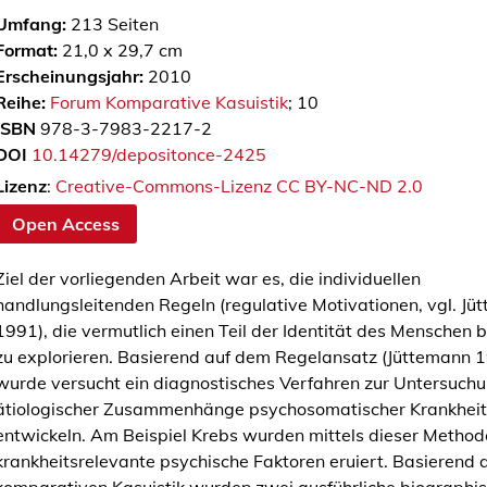
Umfang:
213
Seiten
Format:
21,0 x 29,7 cm
Erscheinungsjahr:
2010
Reihe:
Forum Komparative Kasuistik
; 10
ISBN
978-3-7983-2217-2
DOI
10.14279/depositonce-2425
Lizenz
:
Creative-Commons-Lizenz CC BY-NC-ND 2.0
Open Access
Ziel der vorliegenden Arbeit war es, die individuellen
handlungsleitenden Regeln (regulative Motivationen, vgl. Jü
1991), die vermutlich einen Teil der Identität des Menschen
zu explorieren. Basierend auf dem Regelansatz (Jüttemann 
wurde versucht ein diagnostisches Verfahren zur Untersuch
ätiologischer Zusammenhänge psychosomatischer Krankheit
entwickeln. Am Beispiel Krebs wurden mittels dieser Methode
krankheitsrelevante psychische Faktoren eruiert. Basierend 
komparativen Kasuistik wurden zwei ausführliche biographi