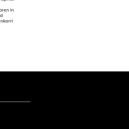
oren in
nd
nkarri