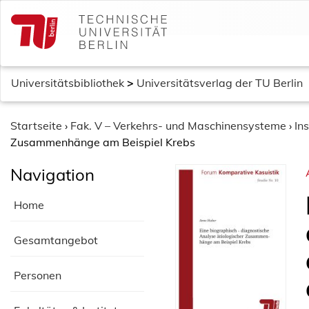
S
k
i
p
t
Universitätsbibliothek
>
Universitätsverlag der TU Berlin
o
c
o
Startseite
›
Fak. V – Verkehrs- und Maschinensysteme
›
In
n
Zusammenhänge am Beispiel Krebs
t
Navigation
e
n
Home
t
Gesamtangebot
Personen