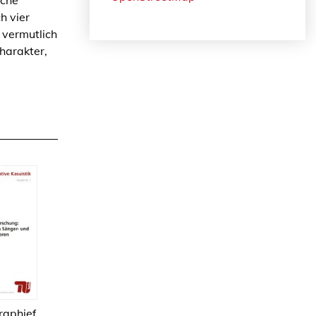
h vier
e vermutlich
harakter,
raphief