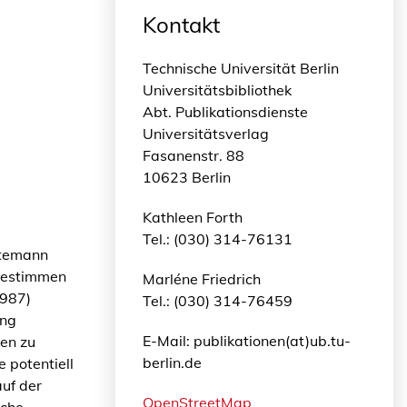
Kontakt
Technische Universität Berlin
Universitätsbibliothek
Abt. Publikationsdienste
Universitätsverlag
Fasanenstr. 88
10623 Berlin
Kathleen Forth
Tel.: (030) 314-76131
ttemann
 bestimmen
Marléne Friedrich
1987)
Tel.: (030) 314-76459
ung
E-Mail: publikationen(at)ub.tu-
en zu
berlin.de
 potentiell
auf der
OpenStreetMap
sche