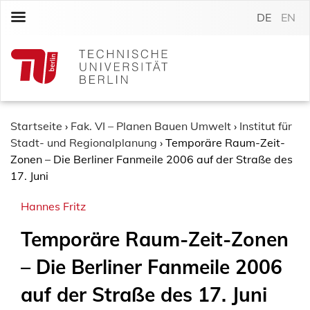
S
DE
EN
k
i
p
t
o
c
o
Startseite
›
Fak. VI – Planen Bauen Umwelt
›
Institut für
n
Stadt- und Regionalplanung
›
Temporäre Raum-Zeit-
t
Zonen – Die Berliner Fanmeile 2006 auf der Straße des
e
17. Juni
n
Hannes Fritz
t
Temporäre Raum-Zeit-Zonen
– Die Berliner Fanmeile 2006
auf der Straße des 17. Juni