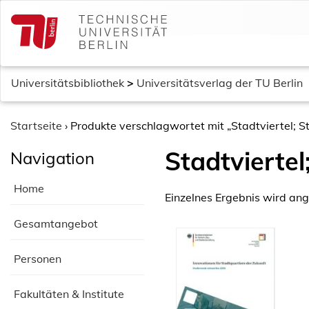
S
k
i
p
t
Universitätsbibliothek
>
Universitätsverlag der TU Berlin
o
c
o
Startseite
›
Produkte verschlagwortet mit „Stadtviertel; 
n
Stadtvierte
Navigation
t
e
Home
n
Einzelnes Ergebnis wird ang
t
Gesamtangebot
Personen
Fakultäten & Institute