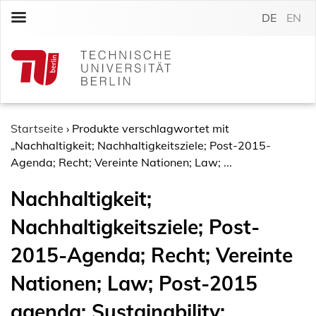
S
DE
EN
k
i
p
t
o
c
o
Startseite
›
Produkte verschlagwortet mit
n
„Nachhaltigkeit; Nachhaltigkeitsziele; Post-2015-
t
Agenda; Recht; Vereinte Nationen; Law; ...
e
Nachhaltigkeit;
n
t
Nachhaltigkeitsziele; Post-
2015-Agenda; Recht; Vereinte
Nationen; Law; Post-2015
agenda; Sustainability;