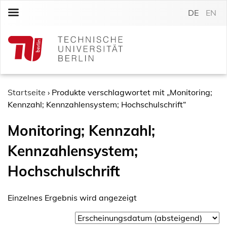
S
DE
EN
k
i
p
t
o
c
o
Startseite
›
Produkte verschlagwortet mit „Monitoring;
n
Kennzahl; Kennzahlensystem; Hochschulschrift“
t
Monitoring; Kennzahl;
e
n
Kennzahlensystem;
t
Hochschulschrift
Einzelnes Ergebnis wird angezeigt