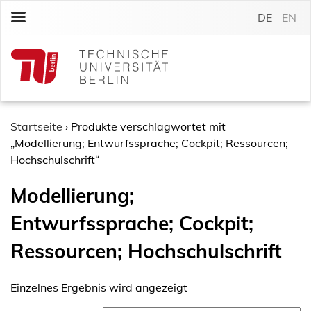
S
DE
EN
k
i
p
t
o
c
o
Startseite
›
Produkte verschlagwortet mit
n
„Modellierung; Entwurfssprache; Cockpit; Ressourcen;
t
Hochschulschrift“
e
Modellierung;
n
t
Entwurfssprache; Cockpit;
Ressourcen; Hochschulschrift
Einzelnes Ergebnis wird angezeigt