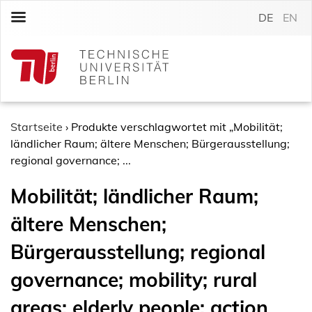
S
DE
EN
k
i
p
t
o
c
o
Startseite
›
Produkte verschlagwortet mit „Mobilität;
n
ländlicher Raum; ältere Menschen; Bürgerausstellung;
t
regional governance; ...
e
Mobilität; ländlicher Raum;
n
t
ältere Menschen;
Bürgerausstellung; regional
governance; mobility; rural
areas; elderly people; action