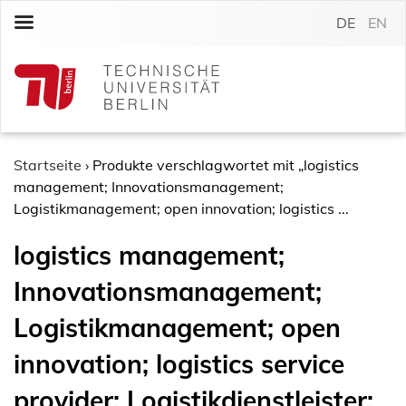
S
DE
EN
k
i
p
t
o
c
o
Startseite
›
Produkte verschlagwortet mit „logistics
n
management; Innovationsmanagement;
t
Logistikmanagement; open innovation; logistics ...
e
logistics management;
n
t
Innovationsmanagement;
Logistikmanagement; open
innovation; logistics service
provider; Logistikdienstleister;