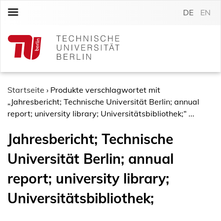
S
DE
EN
k
i
p
t
o
c
o
Startseite
›
Produkte verschlagwortet mit
n
„Jahresbericht; Technische Universität Berlin; annual
t
report; university library; Universitätsbibliothek;“ ...
e
Jahresbericht; Technische
n
t
Universität Berlin; annual
report; university library;
Universitätsbibliothek;