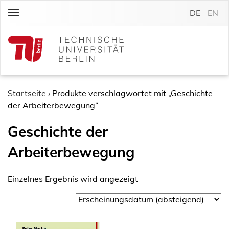
S
DE
EN
k
i
p
t
o
c
o
Startseite
›
Produkte verschlagwortet mit „Geschichte
n
der Arbeiterbewegung“
t
Geschichte der
e
n
Arbeiterbewegung
t
Einzelnes Ergebnis wird angezeigt