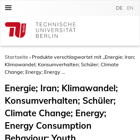
S
DE
EN
k
i
p
t
o
c
o
Startseite
›
Produkte verschlagwortet mit „Energie; Iran;
n
Klimawandel; Konsumverhalten; Schüler; Climate
t
Change; Energy; Energy ...
e
Energie; Iran; Klimawandel;
n
t
Konsumverhalten; Schüler;
Climate Change; Energy;
Energy Consumption
Behaviour; Youth