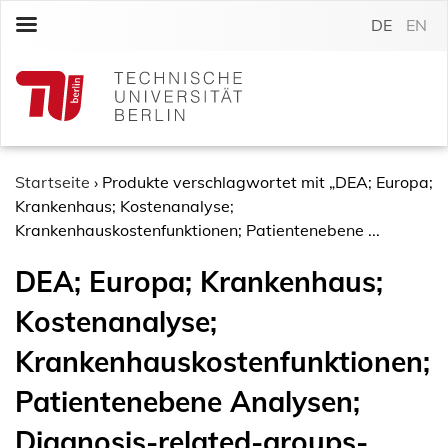
S
DE
EN
k
i
p
t
o
c
o
Startseite
›
Produkte verschlagwortet mit „DEA; Europa;
n
Krankenhaus; Kostenanalyse;
t
Krankenhauskostenfunktionen; Patientenebene ...
e
DEA; Europa; Krankenhaus;
n
t
Kostenanalyse;
Krankenhauskostenfunktionen;
Patientenebene Analysen;
Diagnosis-related-groups-