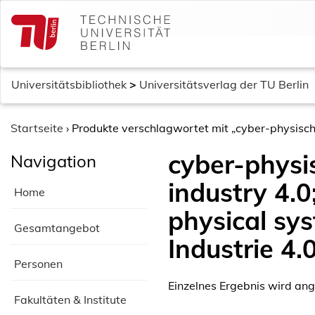
S
k
i
p
t
Universitätsbibliothek
>
Universitätsverlag der TU Berlin
o
c
o
Startseite
›
Produkte verschlagwortet mit „cyber-physische
n
cyber-phys
Navigation
t
e
industry 4.0
Home
n
t
physical sys
Gesamtangebot
Industrie 4.0
Personen
Einzelnes Ergebnis wird ang
Fakultäten & Institute