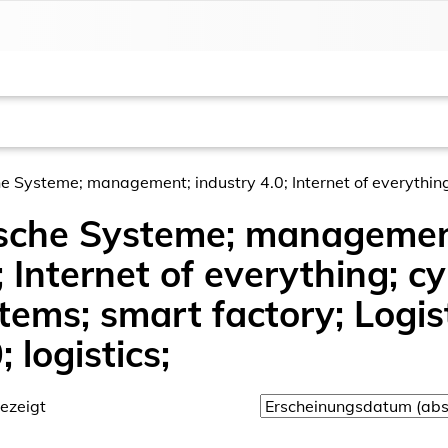
 Systeme; management; industry 4.0; Internet of everything;
ische Systeme; managemen
; Internet of everything; c
tems; smart factory; Logist
; logistics;
ezeigt