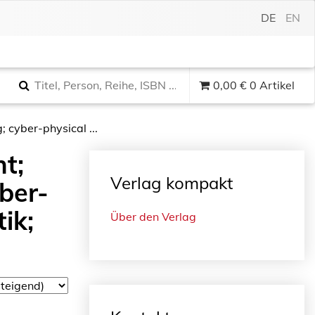
DE
EN
0,00
€
0 Artikel
 cyber-physical ...
t;
Verlag kompakt
yber-
ik;
Über den Verlag