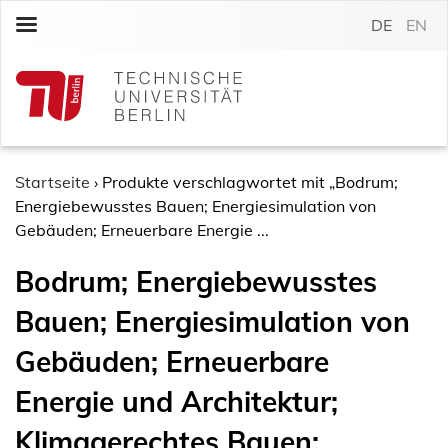
S
DE
EN
k
i
p
t
o
c
o
Startseite
›
Produkte verschlagwortet mit „Bodrum;
n
Energiebewusstes Bauen; Energiesimulation von
t
Gebäuden; Erneuerbare Energie ...
e
Bodrum; Energiebewusstes
n
t
Bauen; Energiesimulation von
Gebäuden; Erneuerbare
Energie und Architektur;
Klimagerechtes Bauen;