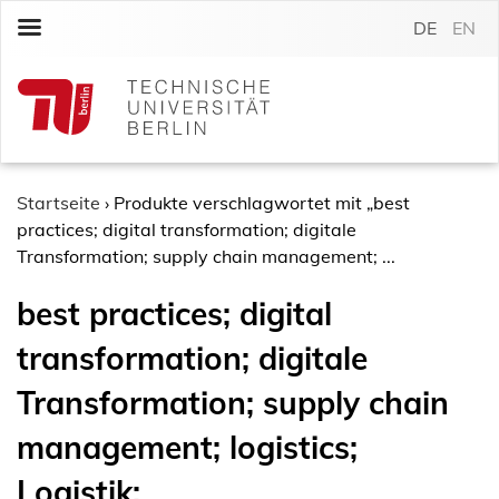
S
DE
EN
k
i
p
t
o
c
o
Startseite
›
Produkte verschlagwortet mit „best
n
practices; digital transformation; digitale
t
Transformation; supply chain management; ...
e
best practices; digital
n
t
transformation; digitale
Transformation; supply chain
management; logistics;
Logistik;