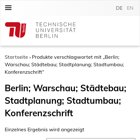
S
DE
EN
k
i
p
t
o
c
o
Startseite
›
Produkte verschlagwortet mit „Berlin;
n
Warschau; Städtebau; Stadtplanung; Stadtumbau;
t
Konferenzschrift“
e
Berlin; Warschau; Städtebau;
n
t
Stadtplanung; Stadtumbau;
Konferenzschrift
Einzelnes Ergebnis wird angezeigt