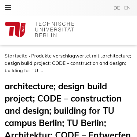
S
DE
EN
k
i
p
t
o
c
o
Startseite
›
Produkte verschlagwortet mit „architecture;
n
design build project; CODE – construction and design;
t
building for TU ...
e
architecture; design build
n
t
project; CODE – construction
and design; building for TU
campus Berlin; TU Berlin;
Architektur; CODE – Entwerfen